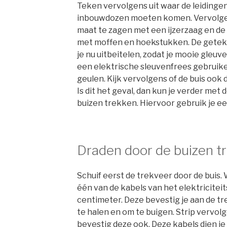
Teken vervolgens uit waar de leidinge
inbouwdozen moeten komen. Vervolgens
maat te zagen met een ijzerzaag en de
met moffen en hoekstukken. De geteke
je nu uitbeitelen, zodat je mooie gleuve
een elektrische sleuvenfrees gebruike
geulen. Kijk vervolgens of de buis ook d
Is dit het geval, dan kun je verder met 
buizen trekken. Hiervoor gebruik je ee
Draden door de buizen t
Schuif eerst de trekveer door de buis. 
één van de kabels van het elektricitei
centimeter. Deze bevestig je aan de t
te halen en om te buigen. Strip vervol
bevestig deze ook. Deze kabels dien j