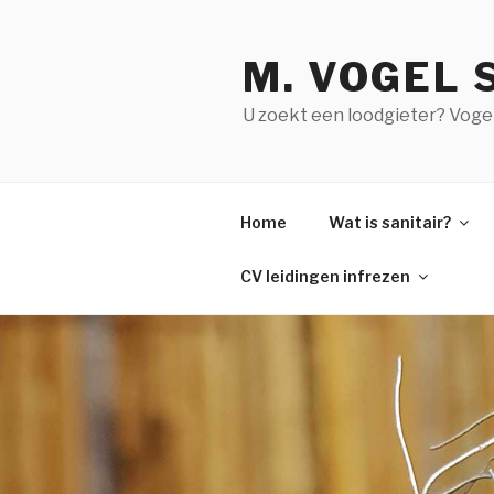
Naar
de
M. VOGEL 
inhoud
springen
U zoekt een loodgieter? Vogel S
Home
Wat is sanitair?
CV leidingen infrezen