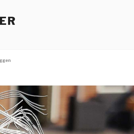
TER
eggen