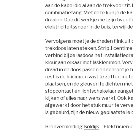
aan de kabel die al aan de trekveer zit.
combinatietang. Met deze kun je de ka
draaien. Doe dit werkje met zijn tweeë
elektriciteitssnoer in de buis, terwijl 
Vervolgens moet je de draden flink uit 
trekdoos laten steken. Strip 1 centime
verbind bij de lasdoos het installati
kleur aan elkaar met lasklemmen. Verv
draad in de doos passen en schroef je 
rest is de leidingen vast te zetten met
plaatsen, en de gleuven te dichten me
stopcontact en lichtschakelaar aange
kijken of alles naar wens werkt. Ook k
afgewerkt door het stuk muur te verven
is gebeurd, zijn de nieuw geplaatste le
Bronvermelding:
Koldijk
– Elektricien 