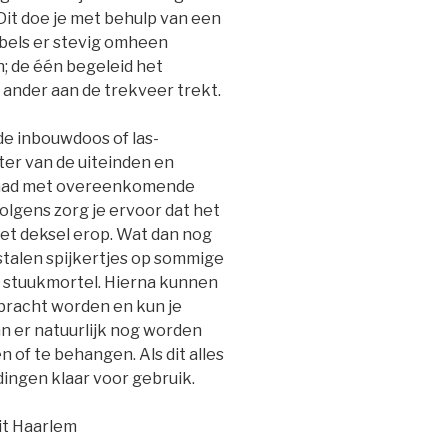
 Dit doe je met behulp van een
bels er stevig omheen
n; de één begeleid het
de ander aan de trekveer trekt.
de inbouwdoos of las-
ter van de uiteinden en
edraad met overeenkomende
olgens zorg je ervoor dat het
het deksel erop. Wat dan nog
 stalen spijkertjes op sommige
t stuukmortel. Hierna kunnen
bracht worden en kun je
an er natuurlijk nog worden
 of te behangen. Als dit alles
idingen klaar voor gebruik.
uit Haarlem