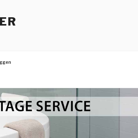
TER
eggen