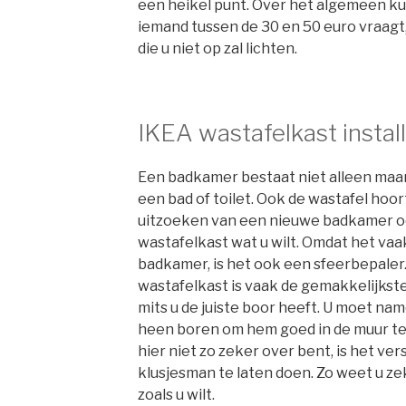
een heikel punt. Over het algemeen kun
iemand tussen de 30 en 50 euro vraagt
die u niet op zal lichten.
IKEA wastafelkast instal
Een badkamer bestaat niet alleen maar
een bad of toilet. Ook de wastafel hoor
uitzoeken van een nieuwe badkamer oo
wastafelkast wat u wilt. Omdat het vaa
badkamer, is het ook een sfeerbepaler.
wastafelkast is vaak de gemakkelijkste
mits u de juiste boor heeft. U moet nam
heen boren om hem goed in de muur te
hier niet zo zeker over bent, is het ve
klusjesman te laten doen. Zo weet u ze
zoals u wilt.