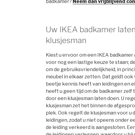
badkamer?
Neem dan vrijblijvend co
Uw IKEA badkamer laten
klusjesman
Kiest u ervoor om een IKEA badkamer a
voor nog een lastige keuze te staan; 
om de gebruiksvriendelijkheid, in prin
meubel in elkaar zetten. Dat geldt ook
beetje kennis heeft van leidingen en ele
heeft u geen tijd om de badkamer zelf t
door een klusjesman laten doen. U rege
klusjesman zet het binnen de afgesproke
plek. Ook regelt de klusjesman voor u d
leidingen, zodat u niet opeens onder 
de leiding verkeerd is aangesloten. Ee
de leidingen verleggen, waardoor u bij