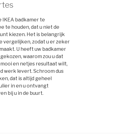
rtes
je IKEA badkamer te
e te houden, dat u niet de
nt kiezen. Het is belangrijk
 vergelijken, zodat u er zeker
gemaakt. U heeft uw badkamer
e gekozen, waarom zou u dat
mooi en netjes resultaat wilt,
d werk levert. Schroom dus
en, dat is altijd geheel
ulier in en u ontvangt
en bij u in de buurt.