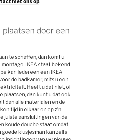
ntact met ons op
.
 plaatsen door een
an te schaffen, dan komt u
de montage. IKEA staat bekend
cipe kan iedereen een IKEA
 voor de badkamer, mits u een
ktriciteit. Heeft u dat niet, of
e plaatsen, dan kunt u dat ook
lt dan alle materialen en de
n tijd in elkaar en op z’n
e juiste aansluitingen van de
een koude douche staat omdat
n goede klusjesman kan zelfs
 de inrichtingen van uw nieuwe