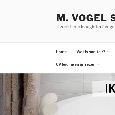
Naar
de
M. VOGEL 
inhoud
springen
U zoekt een loodgieter? Vogel S
Home
Wat is sanitair?
CV leidingen infrezen