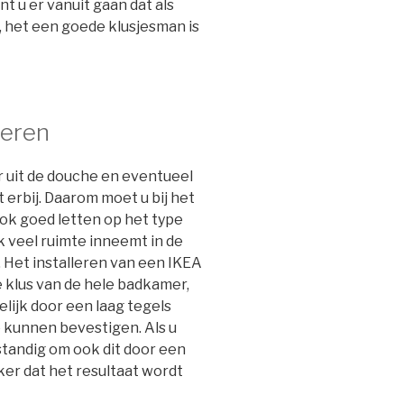
t u er vanuit gaan dat als
, het een goede klusjesman is
leren
 uit de douche en eventueel
t erbij. Daarom moet u bij het
k goed letten op het type
k veel ruimte inneemt in de
 Het installeren van een IKEA
 klus van de hele badkamer,
elijk door een laag tegels
 kunnen bevestigen. Als u
rstandig om ook dit door een
ker dat het resultaat wordt